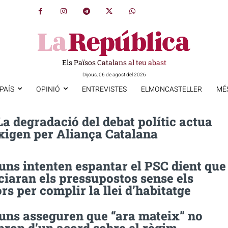
Els Països Catalans al teu abast
Dijous, 06 de agost del 2026
PAÍS
OPINIÓ
ENTREVISTES
ELMONCASTELLER
MÉ
La degradació del debat polític actua
xigen per Aliança Catalana
uns intenten espantar el PSC dient que
iaran els pressupostos sense els
rs per complir la llei d’habitatge
uns asseguren que “ara mateix” no