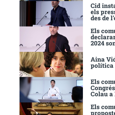
Cid inst
els pres
des de l
Els comu
declarar
2024 so
Aina Vid
polític
Els com
Congrés 
Colau a
Els comu
proposte