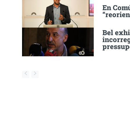
En Comú
“reorien
Bel exhi
incorreg
pressup