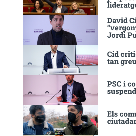
lideratg
David C
“vergony
Jordi Pu
Cid crit
tan gre
PSC i c
suspend
Els com
ciutadan