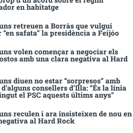
prop d’un acord sobre el règim
ador en habitatge
uns retreuen a Borràs que vulgui
 “en safata” la presidència a Feijóo
uns volen començar a negociar els
ostos amb una clara negativa al Hard
uns diuen no estar “sorpresos” amb
 d’alguns consellers d’Illa: “És la línia
ingut el PSC aquests últims anys”
ns reculen i ara insisteixen de nou en
 negativa al Hard Rock