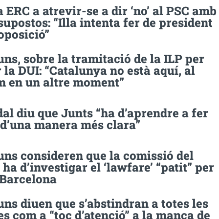
a ERC a atrevir-se a dir ‘no’ al PSC amb
supostos: “Illa intenta fer de president
’oposició”
ns, sobre la tramitació de la ILP per
 la DUI: “Catalunya no està aquí, al
m en un altre moment”
al diu que Junts “ha d’aprendre a fer
a d’una manera més clara”
uns consideren que la comissió del
ha d’investigar el ‘lawfare’ “patit” per
 Barcelona
ns diuen que s’abstindran a totes les
s com a “toc d’atenció” a la manca de