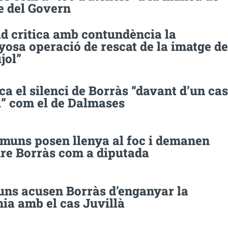
e del Govern
id critica amb contundència la
osa operació de rescat de la imatge de
jol”
ica el silenci de Borràs “davant d’un cas
u” com el de Dalmases
omuns posen llenya al foc i demanen
re Borràs com a diputada
uns acusen Borràs d’enganyar la
ia amb el cas Juvillà