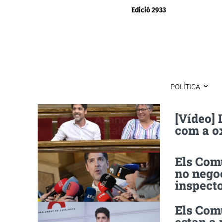
Edició 2933
POLÍTICA
[Vídeo] 
com a o
Els Com
no negoc
inspecto
Els Com