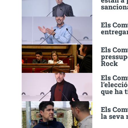
estan a 
sancion
Els Com
entregar
Els Com
pressup
Rock
Els Com
l’elecció
que ha t
Els Comu
la seva