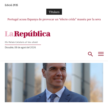
Edició 2935
TItulars
Portugal acusa Espanya de provocar un “efecte crida” massiu per la seva
“manca de regulació” migratòria
Els Països Catalans al teu abast
Dissabte, 08 de agost del 2026