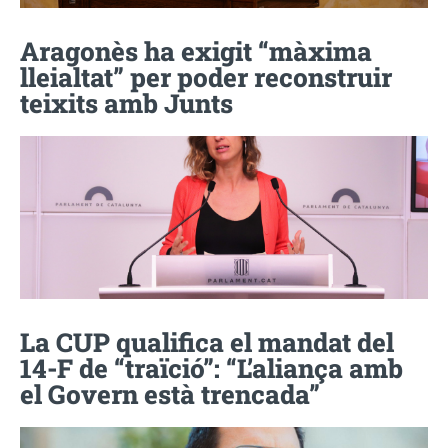
Aragonès ha exigit “màxima
lleialtat” per poder reconstruir
teixits amb Junts
La CUP qualifica el mandat del
14-F de “traïció”: “L’aliança amb
el Govern està trencada”