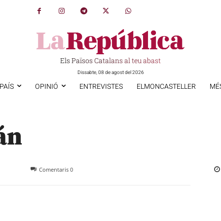
Els Països Catalans al teu abast
Dissabte, 08 de agost del 2026
PAÍS
OPINIÓ
ENTREVISTES
ELMONCASTELLER
MÉ
án
Comentaris
0