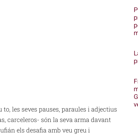
P
p
p
m
L
p
F
m
G
v
u to, les seves pauses, paraules i adjectius
as, carceleros- són la seva arma davant
Rufián els desafia amb veu greu i