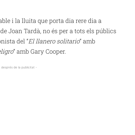
ble i la lluita que porta dia rere dia a
de Joan Tardà, no és per a tots els públics
nista del “
El llanero solitario
” amb
ligro
” amb Gary Cooper.
 després de la publicitat -