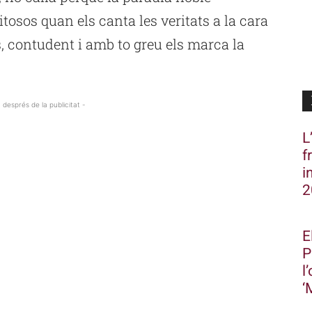
itosos quan els canta les veritats a la cara
s, contudent i amb to greu els marca la
 després de la publicitat -
L
f
i
2
E
P
l
‘