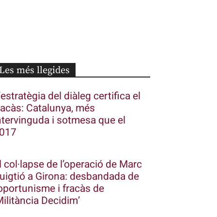
Les més llegides
’estratègia del diàleg certifica el
racàs: Catalunya, més
ntervinguda i sotmesa que el
017
l col·lapse de l’operació de Marc
uigtió a Girona: desbandada de
’oportunisme i fracàs de
Militància Decidim’