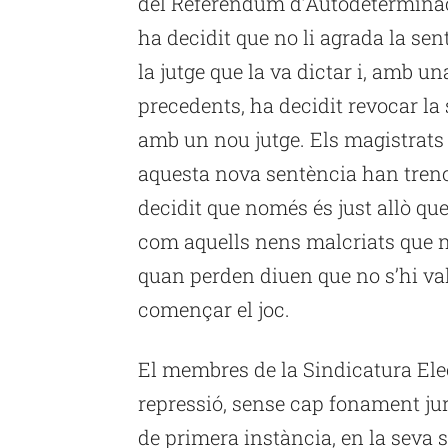
del Referèndum d’Autodeterminació
ha decidit que no li agrada la se
la jutge que la va dictar i, amb un
precedents, ha decidit revocar la s
amb un nou jutge. Els magistrats 
aquesta nova sentència han trenca
decidit que només és just allò que 
com aquells nens malcriats que 
quan perden diuen que no s’hi val 
començar el joc.
El membres de la Sindicatura Ele
repressió, sense cap fonament jurí
de primera instància, en la seva 