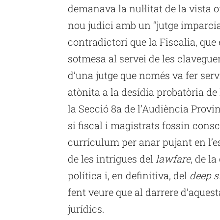
demanava la nul·litat de la vista o
nou judici amb un “jutge imparc
contradictori que la Fiscalia, qu
sotmesa al servei de les claveguer
d’una jutge que només va fer servi
atònita a la desídia probatòria de 
la Secció 8a de l’Audiència Provi
si fiscal i magistrats fossin cons
currículum per anar pujant en l’e
de les intrigues del
lawfare
, de l
política i, en definitiva, del
deep s
fent veure que al darrere d’aque
jurídics.