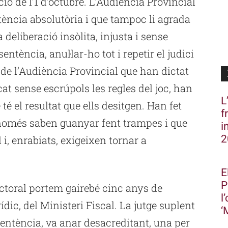
 de l’1 d’octubre. L’Audiència Provincial
ntència absolutòria i que tampoc li agrada
a deliberació insòlita, injusta i sense
entència, anul·lar-ho tot i repetir el judici
de l’Audiència Provincial que han dictat
t sense escrúpols les regles del joc, han
L
té el resultat que ells desitgen. Han fet
f
només saben guanyar fent trampes i que
i
2
i, enrabiats, exigeixen tornar a
E
P
ctoral portem gairebé cinc anys de
l
dic, del Ministeri Fiscal. La jutge suplent
‘
sentència, va anar desacreditant, una per