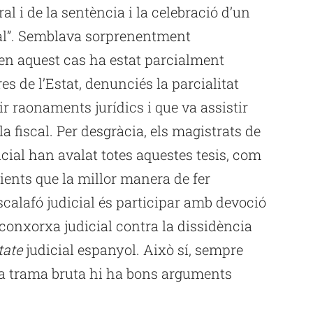
ral i de la sentència i la celebració d’un
ial”. Semblava sorprenentment
e en aquest cas ha estat parcialment
es de l’Estat, denunciés la parcialitat
r raonaments jurídics i que va assistir
la fiscal. Per desgràcia, els magistrats de
ncial han avalat totes aquestes tesis, com
cients que la millor manera de fer
scalafó judicial és participar amb devoció
a conxorxa judicial contra la dissidència
tate
judicial espanyol. Això sí, sempre
sta trama bruta hi ha bons arguments