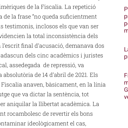
mèriques de la Fiscalia. La repetició
P
p
ia de la frase “no queda suficientment
p
els testimonis, inclosos els que van ser
m
evidencien la total inconsistència dels
n l’escrit final d’acusació, demanava dos
L
cadascun dels cinc acadèmics i juristes
p
scal, assedegada de repressió, va
 absolutòria de 14 d’abril de 2021. Els
F
m
Fiscalia anaven, bàsicament, en la línia
G
tge que va dictar la sentència, tot
v
 aniquilar la llibertat acadèmica. La
tent rocambolesc de revertir els bons
contaminar ideològicament el cas,