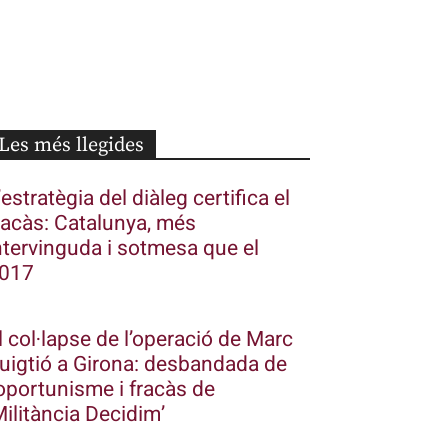
Les més llegides
’estratègia del diàleg certifica el
racàs: Catalunya, més
ntervinguda i sotmesa que el
017
l col·lapse de l’operació de Marc
uigtió a Girona: desbandada de
’oportunisme i fracàs de
Militància Decidim’