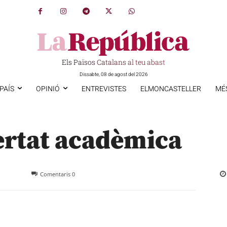
Els Països Catalans al teu abast
Dissabte, 08 de agost del 2026
PAÍS
OPINIÓ
ENTREVISTES
ELMONCASTELLER
MÉ
ibertat acadèmica
Comentaris
0