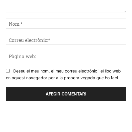
Comentar
No
Co
ele
Pà
we
Deseu el meu nom, el meu correu electrònic i el lloc web
en aquest navegador per a la propera vegada que ho faci.