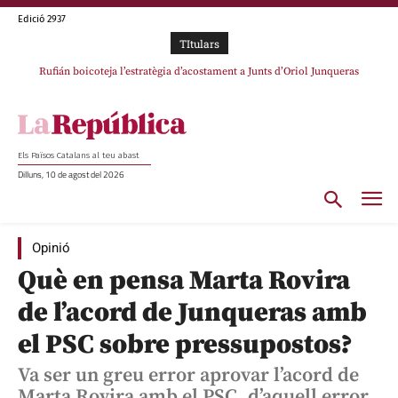
Edició 2937
TItulars
Rufián boicoteja l’estratègia d’acostament a Junts d’Oriol Junqueras
Rufián dinamita la unitat independentista amb un atac frontal al retorn de
Puigdemont
Els Països Catalans al teu abast
Dilluns, 10 de agost del 2026
Opinió
Què en pensa Marta Rovira
de l’acord de Junqueras amb
el PSC sobre pressupostos?
Va ser un greu error aprovar l’acord de
Marta Rovira amb el PSC, d’aquell error