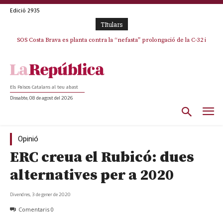
Edició 2935
TItulars
SOS Costa Brava es planta contra la “nefasta” prolongació de la C-32 i
n’exigeix la retirada immediata
Els Països Catalans al teu abast
Dissabte, 08 de agost del 2026
Opinió
ERC creua el Rubicó: dues
alternatives per a 2020
Divendres, 3 de gener de 2020
Comentaris
0