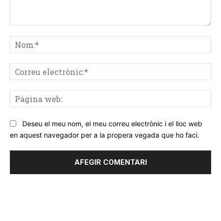
Comentar
No
Co
ele
Pà
we
Deseu el meu nom, el meu correu electrònic i el lloc web
en aquest navegador per a la propera vegada que ho faci.