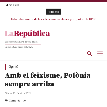
Edició 2933
TItulars
TV3 perd el lideratge després de 23 mesos: Una deriva sense continguts i
L’abandonament de les seleccions catalanes per part de la UFEC
en clau espanyola deixa el canal a mans de TVE
espanyolitza l’esport del país
Els Països Catalans al teu abast
Dijous, 06 de agost del 2026
Opinió
Amb el feixisme, Polònia
sempre arriba
Dilluns, 26 d'abril de 2021
Comentaris
0