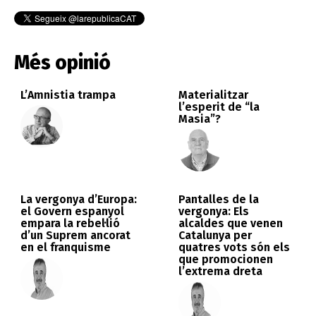
Més opinió
L’Amnistia trampa
Materialitzar
l’esperit de “la
Masia”?
La vergonya d’Europa:
Pantalles de la
el Govern espanyol
vergonya: Els
empara la rebel·lió
alcaldes que venen
d’un Suprem ancorat
Catalunya per
en el franquisme
quatres vots són els
que promocionen
l’extrema dreta