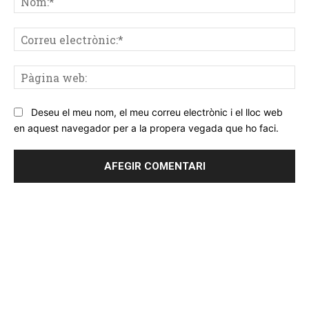
Co
ele
Pà
we
Deseu el meu nom, el meu correu electrònic i el lloc web
en aquest navegador per a la propera vegada que ho faci.