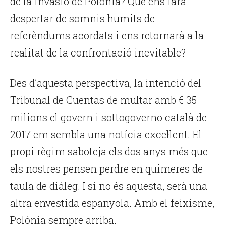
de la invasió de Polònia? Què ens farà
despertar de somnis humits de
referèndums acordats i ens retornarà a la
realitat de la confrontació inevitable?
Des d’aquesta perspectiva, la intenció del
Tribunal de Cuentas de multar amb € 35
milions el govern i sottogoverno català de
2017 em sembla una notícia excel·lent. El
propi règim saboteja els dos anys més que
els nostres pensen perdre en quimeres de
taula de diàleg. I si no és aquesta, serà una
altra envestida espanyola. Amb el feixisme,
Polònia sempre arriba.