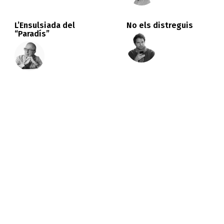
L’Ensulsiada del
No els distreguis
“Paradís”