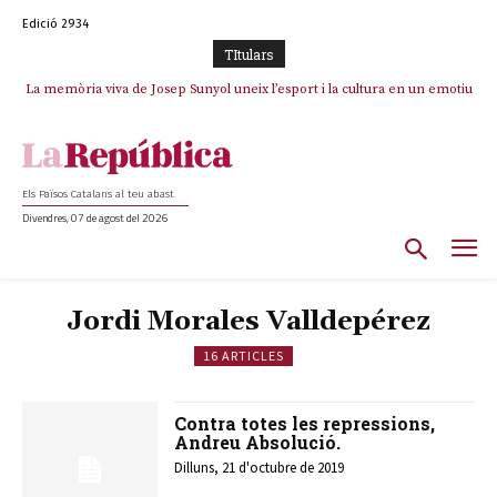
Edició 2934
TItulars
La memòria viva de Josep Sunyol uneix l’esport i la cultura en un emotiu
homenatge a Guadarrama pel seu 90è aniversari
Els Països Catalans al teu abast
Divendres, 07 de agost del 2026
Jordi Morales Valldepérez
16 ARTICLES
Contra totes les repressions,
Andreu Absolució.
Dilluns, 21 d'octubre de 2019