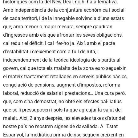
històriques com la del New Deal, no hi ha alternativa.
Amb independència de la conjuntura econòmica i social
de cada territori, i de la innegable solvència d’uns estats
que, amb menor o major mesura, sempre gaudiran
d’ingressos amb els que afrontar les seves obligacions,
cal reduir el dèficit. I cal fer-ho ja. Així, amb el pacte
d’estabilitat i creixement com a full de ruta, i
independentment de la teòrica ideologia dels partits al
govern, cal que tots els malalts de la zona euro segueixin
el mateix tractament: retallades en serveis públics bàsics,
congelació de pensions, augment d’impostos, reforma
laboral, reducció de salaris i prestacions… Una cura però,
que, com s’ha demostrat, no obté els efectes pal·liatius
que se li pressuposen i sols fa que agreujar la salut del
malalt. Així, 2 anys després, les elevades taxes d’atur del
nostre país no mostren signes de davallada. A l’Estat
Espanyol, la mediàtica prima de risc segueix creixent en