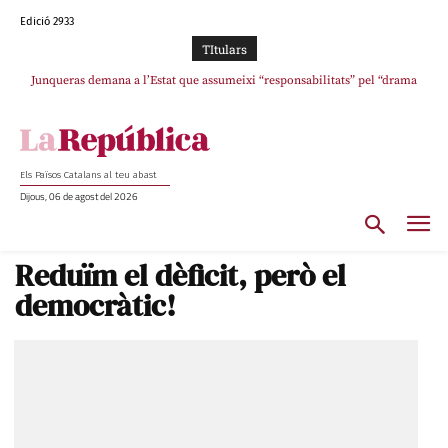
Edició 2933
TItulars
Junqueras demana a l’Estat que assumeixi “responsabilitats” pel “drama
L’abandonament de les seleccions catalanes per part de la UFEC
humà” a Ceuta i avança que Catalunya haurà de continuar acollint menors
espanyolitza l’esport del país
Els Països Catalans al teu abast
Dijous, 06 de agost del 2026
Reduïm el dèficit, però el
democràtic!