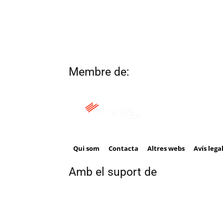
Membre de:
Qui som
Contacta
Altres webs
Avís lega
Amb el suport de