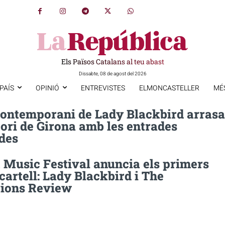
Els Països Catalans al teu abast
Dissabte, 08 de agost del 2026
PAÍS
OPINIÓ
ENTREVISTES
ELMONCASTELLER
MÉ
 contemporani de Lady Blackbird arrasa
tori de Girona amb les entrades
des
 Music Festival anuncia els primers
cartell: Lady Blackbird i The
ions Review