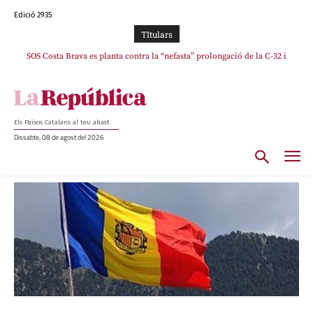
Edició 2935
TItulars
SOS Costa Brava es planta contra la “nefasta” prolongació de la C-32 i
La memòria viva de Josep Sunyol uneix l’esport i la cultura en un emotiu
homenatge a Guadarrama pel seu 90è aniversari
n’exigeix la retirada immediata
Els Països Catalans al teu abast
Dissabte, 08 de agost del 2026