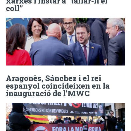
xarxes i instar a “tallar-li el
coll”
Aragonès, Sánchez i el rei
espanyol coincideixen en la
inauguració de l’MWC