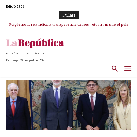
Edició 2936
TItulars
Portugal acusa Espanya de provocar un “efecte crida” massiu per la seva
“manca de regulació” migratòria
Els Països Catalans al teu abast
Diumenge, 09 de agost del 2026