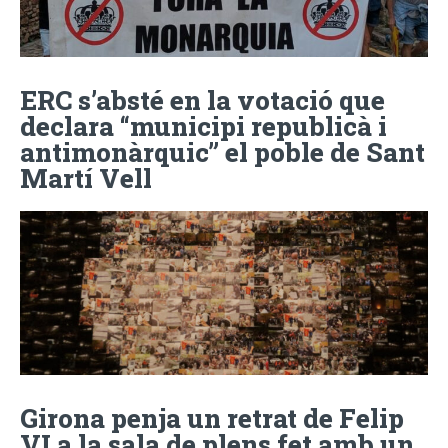
ERC s’absté en la votació que
declara “municipi republicà i
antimonàrquic” el poble de Sant
Martí Vell
Girona penja un retrat de Felip
VI a la sala de plens fet amb un