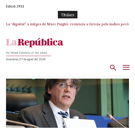
Edició 2933
TItulars
Junts exigeix que Catalunya quedi “fora” del repartiment dels menors
migrants de Ceuta
Els Països Catalans al teu abast
Divendres, 07 de agost del 2026