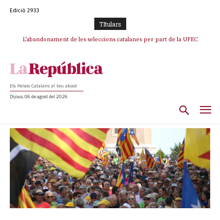
Edició 2933
TItulars
TV3 perd el lideratge després de 23 mesos: Una deriva sense continguts i
en clau espanyola deixa el canal a mans de TVE
Els Països Catalans al teu abast
Dijous, 06 de agost del 2026