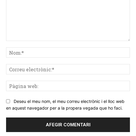
Comentar
No
Co
ele
Pà
we
Deseu el meu nom, el meu correu electrònic i el lloc web
en aquest navegador per a la propera vegada que ho faci.