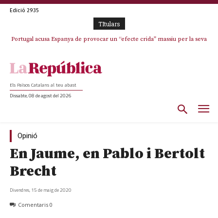
Edició 2935
TItulars
Portugal acusa Espanya de provocar un “efecte crida” massiu per la seva
El col·lapse de l’operació de Marc Puigtió a Girona: desbandada de
l’oportunisme i fracàs de ‘Militància Decidim’
“manca de regulació” migratòria
Els Països Catalans al teu abast
Dissabte, 08 de agost del 2026
Opinió
En Jaume, en Pablo i Bertolt
Brecht
Divendres, 15 de maig de 2020
Comentaris
0