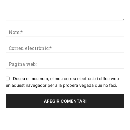
Comentar
No
Co
ele
Pà
we
Deseu el meu nom, el meu correu electrònic i el lloc web
en aquest navegador per a la propera vegada que ho faci.