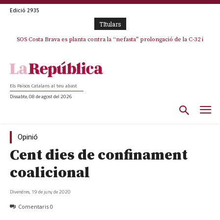
Edició 2935
TItulars
SOS Costa Brava es planta contra la “nefasta” prolongació de la C-32 i
La memòria viva de Josep Sunyol uneix l’esport i la cultura en un emotiu
homenatge a Guadarrama pel seu 90è aniversari
n’exigeix la retirada immediata
Els Països Catalans al teu abast
Dissabte, 08 de agost del 2026
Opinió
Cent dies de confinament
coalicional
Divendres, 19 de juny de 2020
Comentaris
0