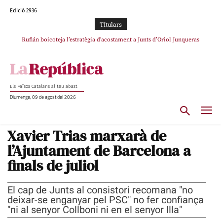
Edició 2936
TItulars
Rufián boicoteja l’estratègia d’acostament a Junts d’Oriol Junqueras
Rufián dinamita la unitat independentista amb un atac frontal al retorn de
Puigdemont
Els Països Catalans al teu abast
Diumenge, 09 de agost del 2026
Xavier Trias marxarà de
l’Ajuntament de Barcelona a
finals de juliol
El cap de Junts al consistori recomana "no
deixar-se enganyar pel PSC" no fer confiança
"ni al senyor Collboni ni en el senyor Illa"