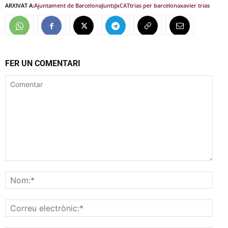
ARXIVAT A:
Ajuntament de Barcelona
Junts
JxCAT
trias per barcelona
xavier trias
FER UN COMENTARI
Comentar
Nom
Corr
elec