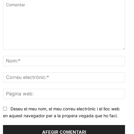
Comentar
Nom
Corr
elec
Pàgi
web
Deseu el meu nom, el meu correu electrònic i el lloc web
en aquest navegador per a la propera vegada que ho faci.