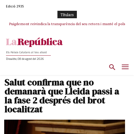
Edició 2935
TItulars
Puigdemont reivindica la transparència del seu retorn i manté el pols
Portugal acusa Espanya de provocar un “efecte crida” massiu per la seva
ferm per la plena llibertat dels encausats
“manca de regulació” migratòria
Els Països Catalans al teu abast
Dissabte, 08 de agost del 2026
Salut confirma que no
demanarà que Lleida passi a
la fase 2 després del brot
localitzat