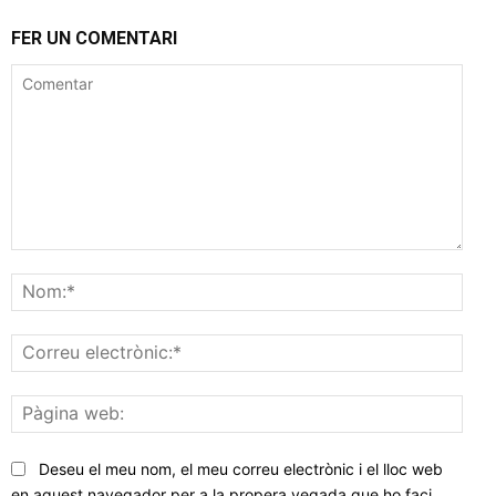
FER UN COMENTARI
Comentar
Nom
Corr
elec
Pàgi
web
Deseu el meu nom, el meu correu electrònic i el lloc web
en aquest navegador per a la propera vegada que ho faci.