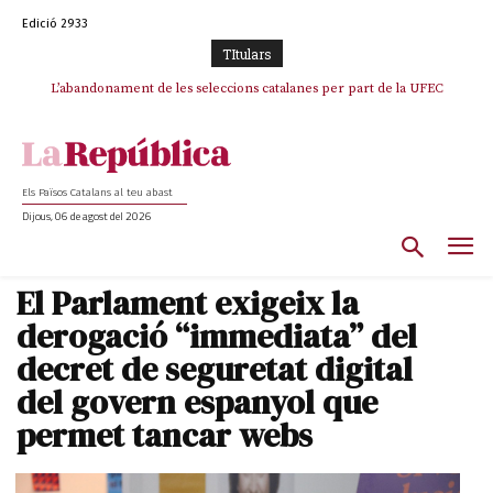
Edició 2933
TItulars
L’abandonament de les seleccions catalanes per part de la UFEC
espanyolitza l’esport del país
Els Països Catalans al teu abast
Dijous, 06 de agost del 2026
El Parlament exigeix la
derogació “immediata” del
decret de seguretat digital
del govern espanyol que
permet tancar webs