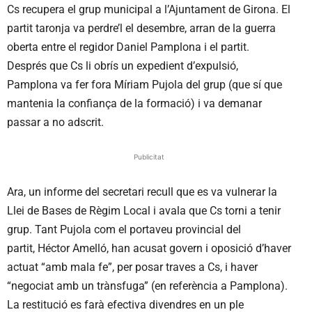
Cs recupera el grup municipal a l’Ajuntament de Girona. El
partit taronja va perdre’l el desembre, arran de la guerra
oberta entre el regidor Daniel Pamplona i el partit.
Després que
Cs
li obrís un expedient d’expulsió,
Pamplona va fer fora Míriam
Pujola
del grup (que sí que
mantenia la confiança de
la formació
) i va demanar
passar a no adscrit.
Publicitat
Ara, un informe del secretari recull que es va vulnerar la
Llei de Bases de Règim Local i avala que Cs torni a tenir
grup. Tant Pujola com el portaveu provincial del
partit, Héctor Amelló, han acusat govern i oposició d’haver
actuat “amb mala fe”, per posar traves a Cs, i haver
“negociat amb un trànsfuga” (en referència a Pamplona).
La restitució es farà efectiva divendres en un ple