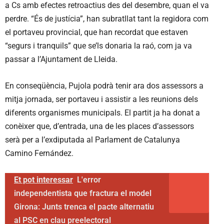
a Cs amb efectes retroactius des del desembre, quan el va
perdre. “És de justícia”, han subratllat tant la regidora com
el portaveu provincial, que han recordat que estaven
“segurs i tranquils” que se’ls donaria la raó, com ja va
passar a l’Ajuntament de Lleida.
En conseqüència, Pujola podrà tenir ara dos assessors a
mitja jornada, ser portaveu i assistir a les reunions dels
diferents organismes municipals. El partit ja ha donat a
conèixer que, d’entrada, una de les places d’assessors
serà per a l’exdiputada al Parlament de Catalunya
Camino Fernández.
Et pot interessar
L'error
independentista que fractura el model
Girona: Junts trenca el pacte alternatiu
al PSC en clau preelectoral