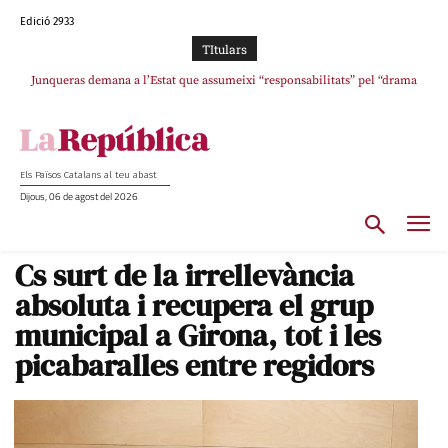
Edició 2933
TItulars
Junqueras demana a l’Estat que assumeixi “responsabilitats” pel “drama
L’abandonament de les seleccions catalanes per part de la UFEC
humà” a Ceuta i avança que Catalunya haurà de continuar acollint menors
espanyolitza l’esport del país
Els Països Catalans al teu abast
Dijous, 06 de agost del 2026
Cs surt de la irrellevància
absoluta i recupera el grup
municipal a Girona, tot i les
picabaralles entre regidors