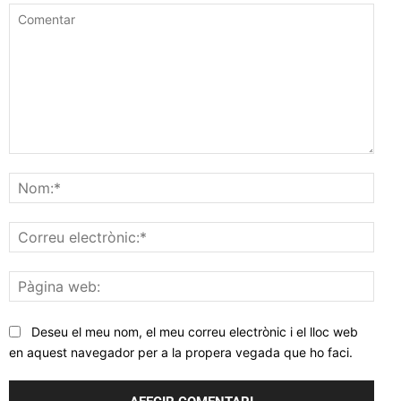
Comentar
Nom
Corr
elec
Pàgi
web
Deseu el meu nom, el meu correu electrònic i el lloc web
en aquest navegador per a la propera vegada que ho faci.