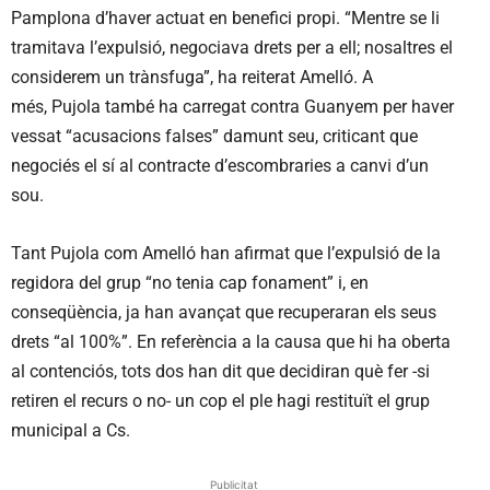
Pamplona d’haver actuat en benefici propi. “Mentre se li
tramitava l’expulsió, negociava drets per a ell; nosaltres el
considerem un trànsfuga”, ha reiterat Amelló. A
més, Pujola també ha carregat contra Guanyem per haver
vessat “acusacions falses” damunt seu, criticant que
negociés el sí al contracte d’escombraries a canvi d’un
sou.
Tant Pujola com Amelló han afirmat que l’expulsió de la
regidora del grup “no tenia cap fonament” i, en
conseqüència, ja han avançat que recuperaran els seus
drets “al 100%”. En referència a la causa que hi ha oberta
al contenciós, tots dos han dit que decidiran què fer -si
retiren el recurs o no- un cop el ple hagi restituït el grup
municipal a Cs.
Publicitat