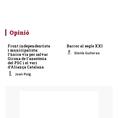
Opinió
Front independentista
Barroc al segle XXI
i municipalista:
Dionís Guiteras
l’única via per salvar
Girona de l’anestèsia
del PSC i el verí
d’Aliança Catalana
Joan Puig