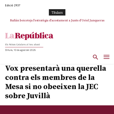
Edició 2937
TItulars
Rufián boicoteja l’estratègia d’acostament a Junts d’Oriol Junqueras
Rufián dinamita la unitat independentista amb un atac frontal al retorn
de Puigdemont
Els Països Catalans al teu abast
Dilluns, 10 de agost del 2026
Vox presentarà una querella
contra els membres de la
Mesa si no obeeixen la JEC
sobre Juvillà