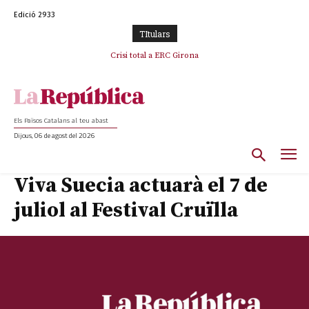
Edició 2933
TItulars
L’abandonament de les seleccions catalanes per part de la UFEC
Crisi total a ERC Girona
espanyolitza l’esport del país
Els Països Catalans al teu abast
Dijous, 06 de agost del 2026
Viva Suecia actuarà el 7 de
juliol al Festival Cruïlla