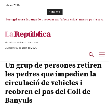
Edició 2936
TItulars
Portugal acusa Espanya de provocar un “efecte crida” massiu per la seva
“manca de regulació” migratòria
Els Països Catalans al teu abast
Diumenge, 09 de agost del 2026
Un grup de persones retiren
les pedres que impedien la
circulació de vehicles i
reobren el pas del Coll de
Banyuls