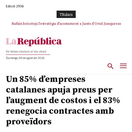
Edició 2936
TItulars
Rufián boicoteja l’estratègia d’acostament a Junts d’Oriol Junqueras
Els Països Catalans al teu abast
Diumenge, 09 de agost del 2026
Un 85% d’empreses
catalanes apuja preus per
l’augment de costos i el 83%
renegocia contractes amb
proveïdors