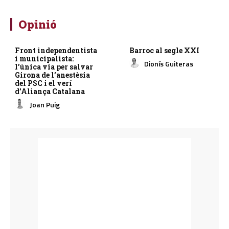
Opinió
Front independentista
Barroc al segle XXI
i municipalista:
Dionís Guiteras
l’única via per salvar
Girona de l’anestèsia
del PSC i el verí
d’Aliança Catalana
Joan Puig