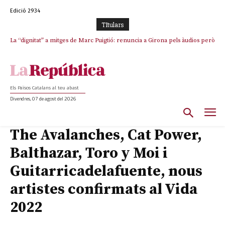
Edició 2934
TItulars
La “dignitat” a mitges de Marc Puigtió: renuncia a Girona pels àudios però
s’aferra als càrrecs remunerats de Sant Julià i el Consell Comarcal
Els Països Catalans al teu abast
Divendres, 07 de agost del 2026
The Avalanches, Cat Power,
Balthazar, Toro y Moi i
Guitarricadelafuente, nous
artistes confirmats al Vida
2022