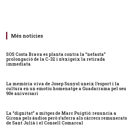
Més notícies
SOS Costa Brava es planta contra la “nefasta”
prolongació de la C-32 i n’exigeix la retirada
immediata
La memòria viva de Josep Sunyol uneix l’esport i la
cultura en un emotiu homenatge a Guadarrama pel seu
90è aniversari
La “dignitat” a mitges de Marc Puigtió: renuncia a
Girona pels àudios però s’aferra als càrrecs remunerats
de Sant Julià i el Consell Comarcal