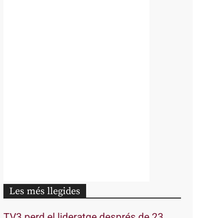
Les més llegides
TV3 perd el lideratge després de 23