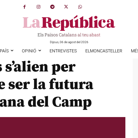
Els Països Catalans al teu abast
Dijous, 06 de agost del 2026
PAÍS
OPINIÓ
ENTREVISTES
ELMONCASTELLER
MÉ
 s’alien per
 ser la futura
tana del Camp