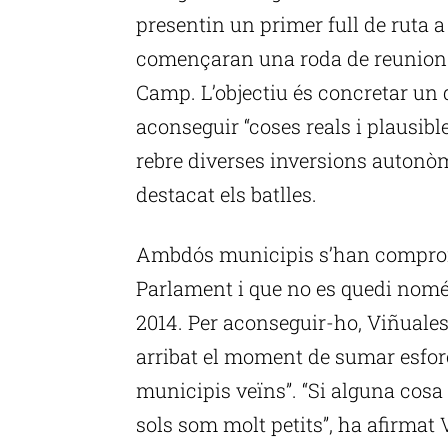
presentin un primer full de ruta a 
començaran una roda de reunions
Camp. L’objectiu és concretar un
aconseguir “coses reals i plausible
rebre diverses inversions autonòm
destacat els batlles.
Ambdós municipis s’han compromè
Parlament i que no es quedi només
2014. Per aconseguir-ho, Viñuales
arribat el moment de sumar esforç
municipis veïns”. “Si alguna cos
sols som molt petits”, ha afirmat 