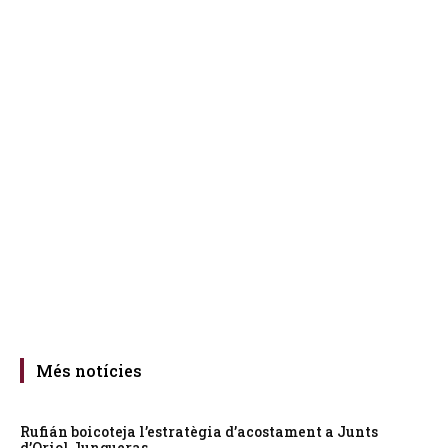
Més notícies
Rufián boicoteja l’estratègia d’acostament a Junts
d’Oriol Junqueras