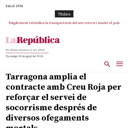
Edició 2936
TItulars
Puigdemont reivindica la transparència del seu retorn i manté el pols
ferm per la plena llibertat dels encausats
Els Països Catalans al teu abast
Diumenge, 09 de agost del 2026
Tarragona amplia el
contracte amb Creu Roja per
reforçar el servei de
socorrisme després de
diversos ofegaments