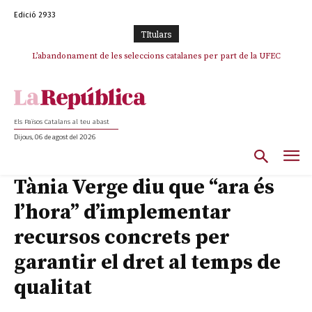
Edició 2933
TItulars
L’abandonament de les seleccions catalanes per part de la UFEC
espanyolitza l’esport del país
Els Països Catalans al teu abast
Dijous, 06 de agost del 2026
Tània Verge diu que “ara és
l’hora” d’implementar
recursos concrets per
garantir el dret al temps de
qualitat