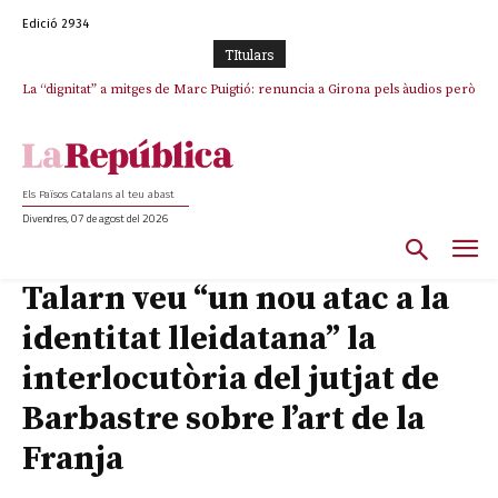
Edició 2934
TItulars
La “dignitat” a mitges de Marc Puigtió: renuncia a Girona pels àudios però
s’aferra als càrrecs remunerats de Sant Julià i el Consell Comarcal
Els Països Catalans al teu abast
Divendres, 07 de agost del 2026
Talarn veu “un nou atac a la
identitat lleidatana” la
interlocutòria del jutjat de
Barbastre sobre l’art de la
Franja