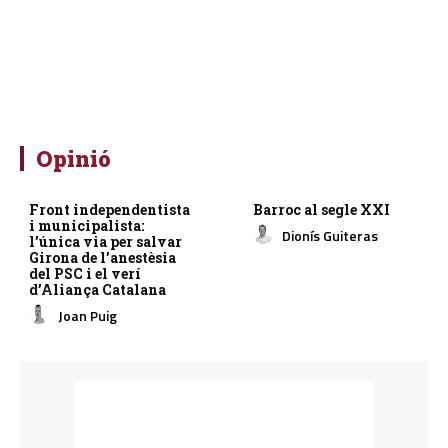
Opinió
Front independentista
Barroc al segle XXI
i municipalista:
Dionís Guiteras
l’única via per salvar
Girona de l’anestèsia
del PSC i el verí
d’Aliança Catalana
Joan Puig