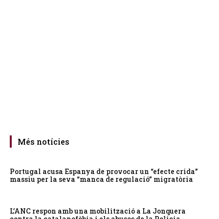
Més notícies
Portugal acusa Espanya de provocar un “efecte crida”
massiu per la seva “manca de regulació” migratòria
L’ANC respon amb una mobilització a La Jonquera
contra la catalanofòbia i els abusos de la Policia