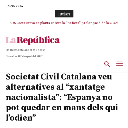
Edició 2934
TItulars
SOS Costa Brava es planta contra la “nefasta” prolongació de la C-32 i
n’exigeix la retirada immediata
Els Països Catalans al teu abast
Divendres, 07 de agost del 2026
Societat Civil Catalana veu
alternatives al “xantatge
nacionalista”: “Espanya no
pot quedar en mans dels qui
l’odien”