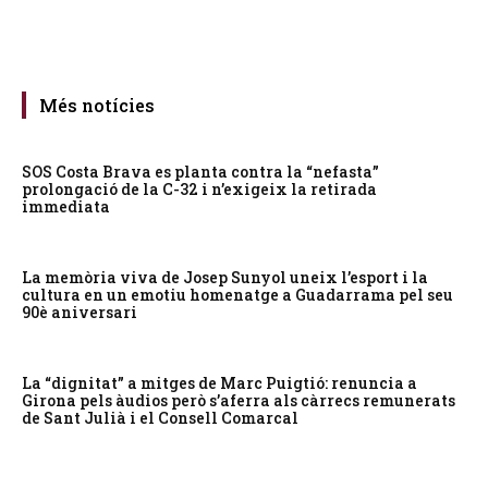
Més notícies
SOS Costa Brava es planta contra la “nefasta”
prolongació de la C-32 i n’exigeix la retirada
immediata
La memòria viva de Josep Sunyol uneix l’esport i la
cultura en un emotiu homenatge a Guadarrama pel seu
90è aniversari
La “dignitat” a mitges de Marc Puigtió: renuncia a
Girona pels àudios però s’aferra als càrrecs remunerats
de Sant Julià i el Consell Comarcal