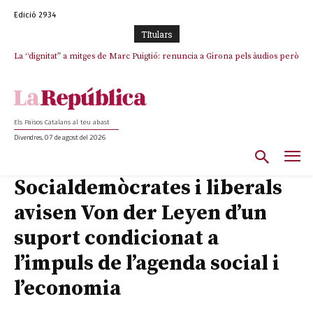
Edició 2934
TItulars
La “dignitat” a mitges de Marc Puigtió: renuncia a Girona pels àudios però
Junts exigeix que Catalunya quedi “fora” del repartiment dels menors
s’aferra als càrrecs remunerats de Sant Julià i el Consell Comarcal
migrants de Ceuta
Els Països Catalans al teu abast
Divendres, 07 de agost del 2026
Socialdemòcrates i liberals
avisen Von der Leyen d’un
suport condicionat a
l’impuls de l’agenda social i
l’economia