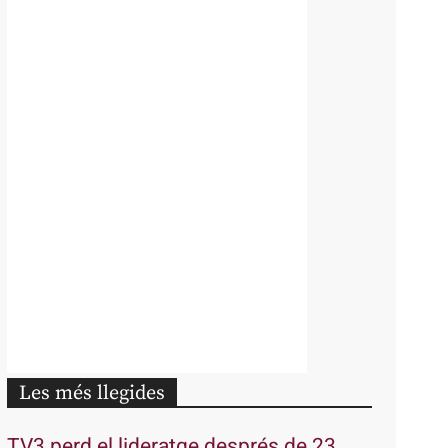
Les més llegides
TV3 perd el lideratge després de 23