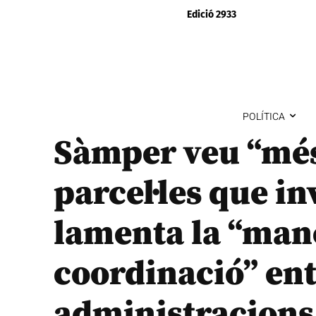
Edició 2933
POLÍTICA
Sàmper veu “més 
parcel·les que in
lamenta la “man
coordinació” en
administracions