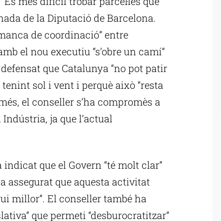
“És més difícil trobar parcel·les que
rnada de la Diputació de Barcelona.
“manca de coordinació” entre
amb el nou executiu “s’obre un camí”
defensat que Catalunya “no pot patir
enint sol i vent i perquè això “resta
 més, el conseller s’ha compromès a
Indústria, ja que l’actual
indicat que el Govern “té molt clar”
 ha assegurat que aquesta activitat
ui millor”. El conseller també ha
lativa” que permeti “desburocratitzar”