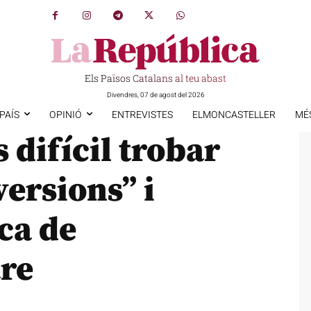
Els Països Catalans al teu abast
Divendres, 07 de agost del 2026
PAÍS
OPINIÓ
ENTREVISTES
ELMONCASTELLER
MÉ
difícil trobar
versions” i
ca de
tre