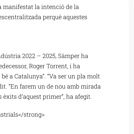
ha manifestat la intenció de la
escentralitzada perquè aquestes
ublicitat
Indústria 2022 – 2025, Sàmper ha
redecessor, Roger Torrent, i ha
 bé a Catalunya”. “Va ser un pla molt
 dit. “En farem un de nou amb mirada
 èxits d’aquest primer”, ha afegit.
strials</strong>