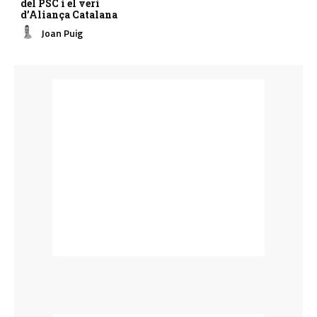
del PSC i el verí
d’Aliança Catalana
Joan Puig