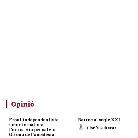
Opinió
Front independentista
Barroc al segle XXI
i municipalista:
Dionís Guiteras
l’única via per salvar
Girona de l’anestèsia