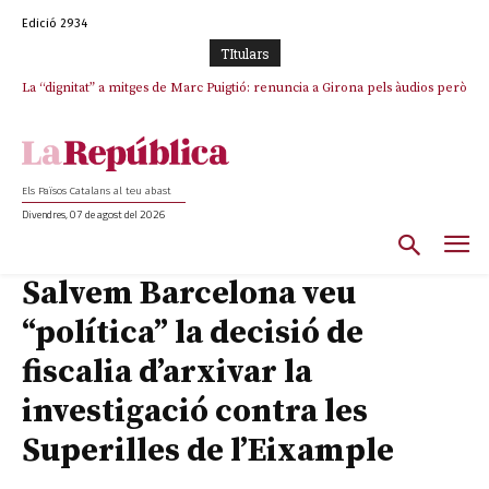
Edició 2934
TItulars
La “dignitat” a mitges de Marc Puigtió: renuncia a Girona pels àudios però
s’aferra als càrrecs remunerats de Sant Julià i el Consell Comarcal
Els Països Catalans al teu abast
Divendres, 07 de agost del 2026
Salvem Barcelona veu
“política” la decisió de
fiscalia d’arxivar la
investigació contra les
Superilles de l’Eixample