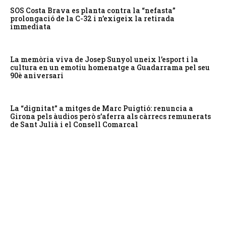
SOS Costa Brava es planta contra la “nefasta”
prolongació de la C-32 i n’exigeix la retirada
immediata
La memòria viva de Josep Sunyol uneix l’esport i la
cultura en un emotiu homenatge a Guadarrama pel seu
90è aniversari
La “dignitat” a mitges de Marc Puigtió: renuncia a
Girona pels àudios però s’aferra als càrrecs remunerats
de Sant Julià i el Consell Comarcal