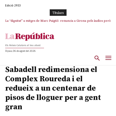
Edició 2933
TItulars
La “dignitat” a mitges de Marc Puigtió: renuncia a Girona pels àudios però
Junts exigeix que Catalunya quedi “fora” del repartiment dels menors
s’aferra als càrrecs remunerats de Sant Julià i el Consell Comarcal
migrants de Ceuta
Els Països Catalans al teu abast
Dijous, 06 de agost del 2026
Sabadell redimensiona el
Complex Roureda i el
redueix a un centenar de
pisos de lloguer per a gent
gran