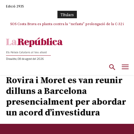
Edició 2935
TItulars
SOS Costa Brava es planta contra la “nefasta” prolongació de la C-32 i
n’exigeix la retirada immediata
Els Països Catalans al teu abast
Dissabte, 08 de agost del 2026
Rovira i Moret es van reunir
dilluns a Barcelona
presencialment per abordar
un acord d’investidura