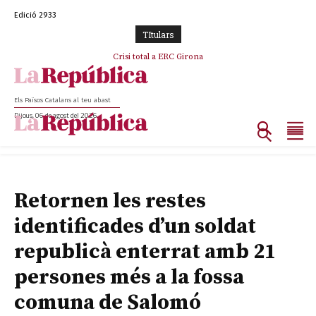
Edició 2933
TItulars
Crisi total a ERC Girona
Els Països Catalans al teu abast
Dijous, 06 de agost del 2026
Retornen les restes
identificades d’un soldat
republicà enterrat amb 21
persones més a la fossa
comuna de Salomó