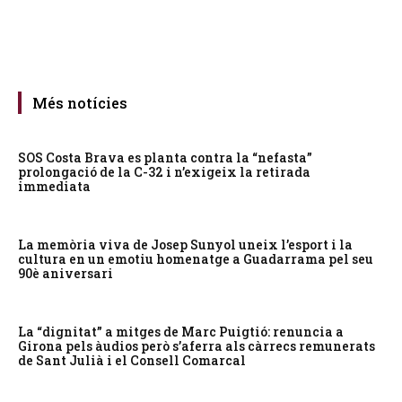
Més notícies
SOS Costa Brava es planta contra la “nefasta”
prolongació de la C-32 i n’exigeix la retirada
immediata
La memòria viva de Josep Sunyol uneix l’esport i la
cultura en un emotiu homenatge a Guadarrama pel seu
90è aniversari
La “dignitat” a mitges de Marc Puigtió: renuncia a
Girona pels àudios però s’aferra als càrrecs remunerats
de Sant Julià i el Consell Comarcal