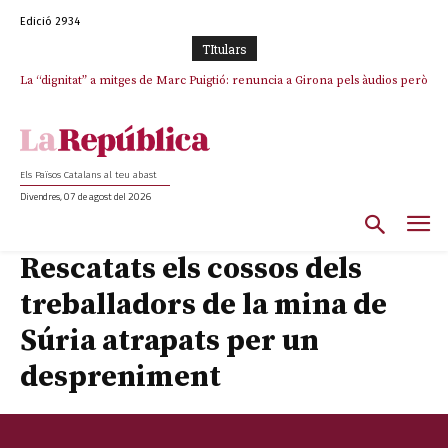
Edició 2934
TItulars
La “dignitat” a mitges de Marc Puigtió: renuncia a Girona pels àudios però
s’aferra als càrrecs remunerats de Sant Julià i el Consell Comarcal
Els Països Catalans al teu abast
Divendres, 07 de agost del 2026
Rescatats els cossos dels
treballadors de la mina de
Súria atrapats per un
despreniment