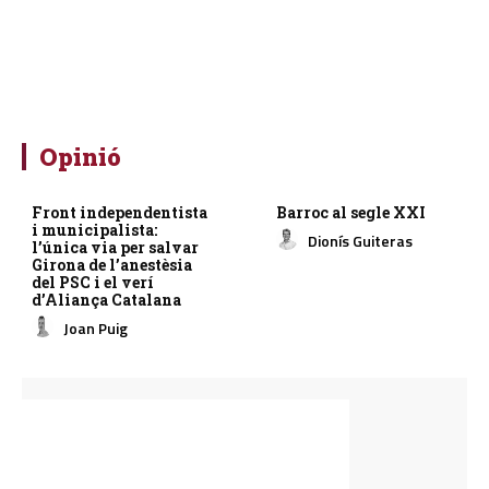
Opinió
Front independentista
Barroc al segle XXI
i municipalista:
Dionís Guiteras
l’única via per salvar
Girona de l’anestèsia
del PSC i el verí
d’Aliança Catalana
Joan Puig