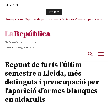
Edició 2935
TItulars
Portugal acusa Espanya de provocar un “efecte crida” massiu per la seva
El col·lapse de l’operació de Marc Puigtió a Girona: desbandada de
l’oportunisme i fracàs de ‘Militància Decidim’
“manca de regulació” migratòria
Els Països Catalans al teu abast
Dissabte, 08 de agost del 2026
Repunt de furts l’últim
semestre a Lleida, més
detinguts i preocupació per
l’aparició d’armes blanques
en aldarulls