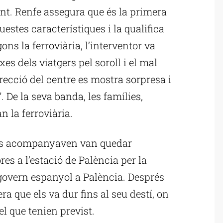
nt. Renfe assegura que és la primera
stes característiques i la qualifica
ns la ferroviària, l’interventor va
es dels viatgers pel soroll i el mal
ecció del centre es mostra sorpresa i
 De la seva banda, les famílies,
 la ferroviària.
 els acompanyaven van quedar
es a l’estació de Palència per la
l govern espanyol a Palència. Després
era que els va dur fins al seu destí, on
l que tenien previst.