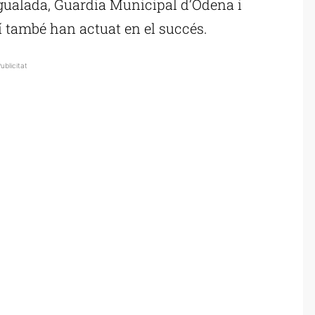
Igualada, Guardia Municipal d’Òdena i
í també han actuat en el succés.
ublicitat