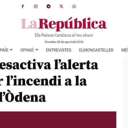
Els Països Catalans al teu abast
Dissabte, 08 de agost del 2026
PAÍS
OPINIÓ
ENTREVISTES
ELMONCASTELLER
MÉ
esactiva l’alerta
 l’incendi a la
d’Òdena