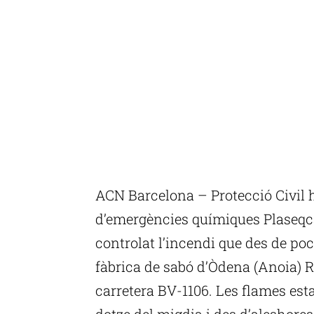
ACN Barcelona – Protecció Civil ha
d’emergències químiques Plaseqc
controlat l’incendi que des de poc
fàbrica de sabó d’Òdena (Anoia) R
carretera BV-1106. Les flames est
dotze del migdia i des d’aleshores