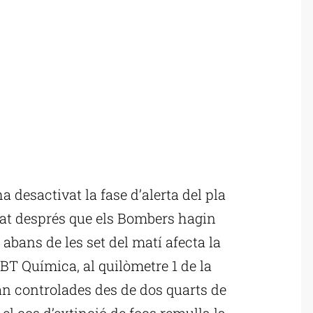
 desactivat la fase d’alerta del pla
at després que els Bombers hagin
 abans de les set del matí afecta la
BT Química, al quilòmetre 1 de la
an controlades des de dos quarts de
 el cos d’extinció de focs remulla la