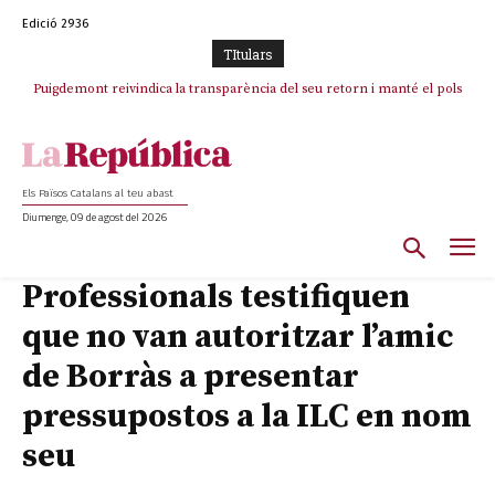
Edició 2936
TItulars
Puigdemont reivindica la transparència del seu retorn i manté el pols
Portugal acusa Espanya de provocar un “efecte crida” massiu per la seva
ferm per la plena llibertat dels encausats
“manca de regulació” migratòria
Els Països Catalans al teu abast
Diumenge, 09 de agost del 2026
Professionals testifiquen
que no van autoritzar l’amic
de Borràs a presentar
pressupostos a la ILC en nom
seu