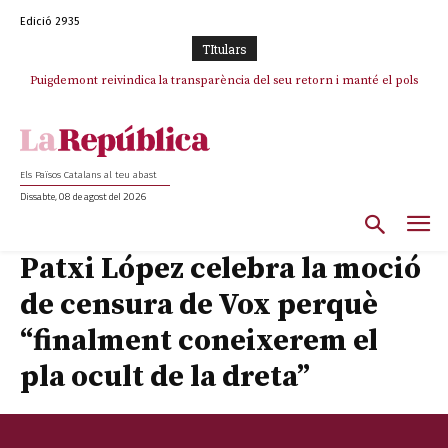
Edició 2935
TItulars
Puigdemont reivindica la transparència del seu retorn i manté el pols
ferm per la plena llibertat dels encausats
Els Països Catalans al teu abast
Dissabte, 08 de agost del 2026
Patxi López celebra la moció
de censura de Vox perquè
“finalment coneixerem el
pla ocult de la dreta”