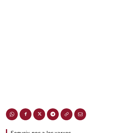
Segueix-nos a les xarxes