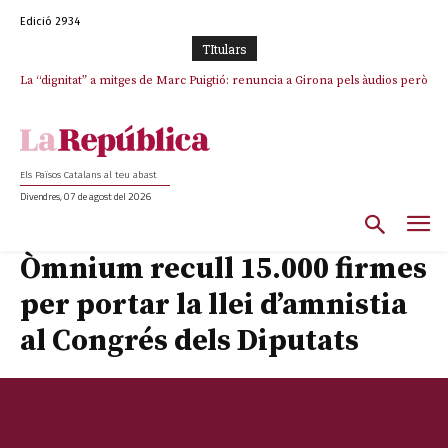
Edició 2934
TItulars
La “dignitat” a mitges de Marc Puigtió: renuncia a Girona pels àudios però
s’aferra als càrrecs remunerats de Sant Julià i el Consell Comarcal
Els Països Catalans al teu abast
Divendres, 07 de agost del 2026
Òmnium recull 15.000 firmes
per portar la llei d’amnistia
al Congrés dels Diputats