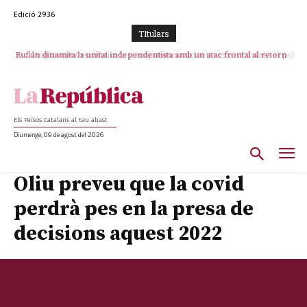
Edició 2936
TItulars
Rufián dinamita la unitat independentista amb un atac frontal al retorn
Puigdemont reivindica la transparència del seu retorn i manté el pols
ferm per la plena llibertat dels encausats
de Puigdemont
Els Països Catalans al teu abast
Diumenge, 09 de agost del 2026
Oliu preveu que la covid
perdrà pes en la presa de
decisions aquest 2022