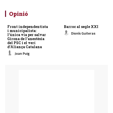
Opinió
Front independentista
Barroc al segle XXI
i municipalista:
Dionís Guiteras
l’única via per salvar
Girona de l’anestèsia
del PSC i el verí
d’Aliança Catalana
Joan Puig