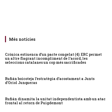
Més notícies
Crònica estiuenca d’un pacte congelat (4): ERC permet
un altre flagrant incompliment de l’acord, les
seleccions catalanes un cop més sacrificades
Rufián boicoteja l’estratègia d’acostament a Junts
d’Oriol Junqueras
Rufián dinamita la unitat independentista amb un atac
frontal al retorn de Puigdemont