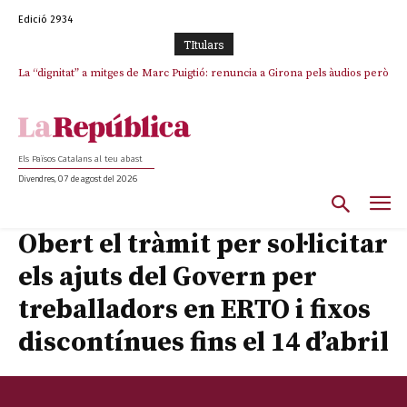
Edició 2934
TItulars
La “dignitat” a mitges de Marc Puigtió: renuncia a Girona pels àudios però
s’aferra als càrrecs remunerats de Sant Julià i el Consell Comarcal
Els Països Catalans al teu abast
Divendres, 07 de agost del 2026
Obert el tràmit per sol·licitar
els ajuts del Govern per
treballadors en ERTO i fixos
discontínues fins el 14 d’abril