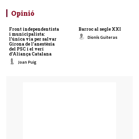
Opinió
Front independentista
Barroc al segle XXI
i municipalista:
Dionís Guiteras
l’única via per salvar
Girona de l’anestèsia
del PSC i el verí
d’Aliança Catalana
Joan Puig