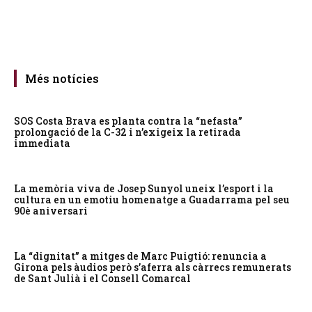
Més notícies
SOS Costa Brava es planta contra la “nefasta”
prolongació de la C-32 i n’exigeix la retirada
immediata
La memòria viva de Josep Sunyol uneix l’esport i la
cultura en un emotiu homenatge a Guadarrama pel seu
90è aniversari
La “dignitat” a mitges de Marc Puigtió: renuncia a
Girona pels àudios però s’aferra als càrrecs remunerats
de Sant Julià i el Consell Comarcal