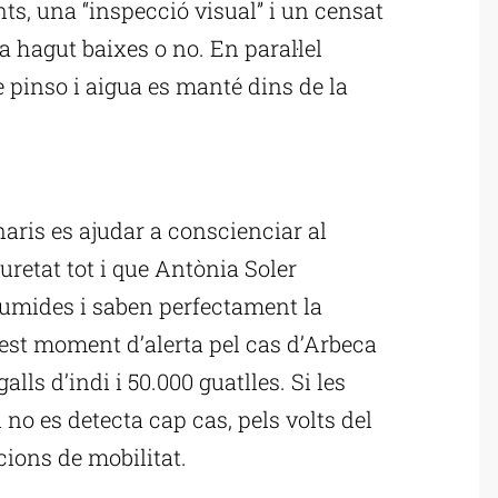
ts, una “inspecció visual” i un censat
ha hagut baixes o no. En paral·lel
 pinso i aigua es manté dins de la
ublicitat
naris es ajudar a conscienciar al
retat tot i que Antònia Soler
sumides i saben perfectament la
est moment d’alerta pel cas d’Arbeca
alls d’indi i 50.000 guatlles. Si les
no es detecta cap cas, pels volts del
cions de mobilitat.