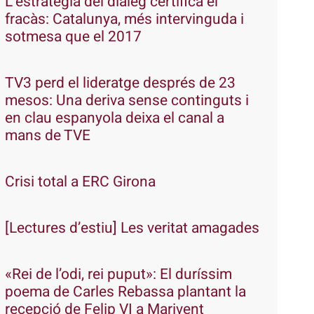
L’estratègia del diàleg certifica el
fracàs: Catalunya, més intervinguda i
sotmesa que el 2017
TV3 perd el lideratge després de 23
mesos: Una deriva sense continguts i
en clau espanyola deixa el canal a
mans de TVE
Crisi total a ERC Girona
[Lectures d’estiu] Les veritat amagades
«Rei de l’odi, rei puput»: El duríssim
poema de Carles Rebassa plantant la
recepció de Felip VI a Marivent