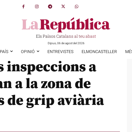
Els Països Catalans al teu abast
Dijous, 06 de agost del 2026
PAÍS
OPINIÓ
ENTREVISTES
ELMONCASTELLER
MÉ
s inspeccions a
an a la zona de
s de grip aviària