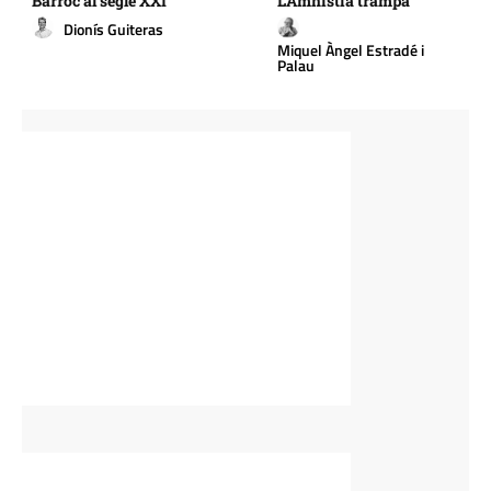
Barroc al segle XXI
L’Amnistia trampa
Dionís Guiteras
Miquel Àngel Estradé i
Palau