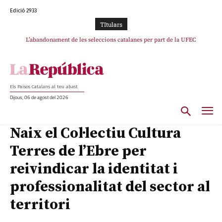
Edició 2933
TItulars
L’abandonament de les seleccions catalanes per part de la UFEC
espanyolitza l’esport del país
Els Països Catalans al teu abast
Dijous, 06 de agost del 2026
Naix el Col·lectiu Cultura
Terres de l’Ebre per
reivindicar la identitat i
professionalitat del sector al
territori