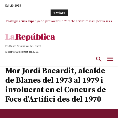
Edició 2935
TItulars
Portugal acusa Espanya de provocar un “efecte crida” massiu per la seva
“manca de regulació” migratòria
Els Països Catalans al teu abast
Dissabte, 08 de agost del 2026
Mor Jordi Bacardit, alcalde
de Blanes del 1973 al 1979 i
involucrat en el Concurs de
Focs d’Artifici des del 1970