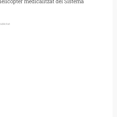
’helicòpter medicalitzat del Sistema
ublicitat