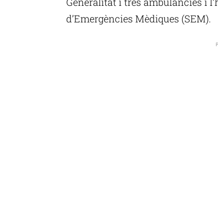
Generalitat i tres ambulàncies i l
d’Emergències Mèdiques (SEM).
P