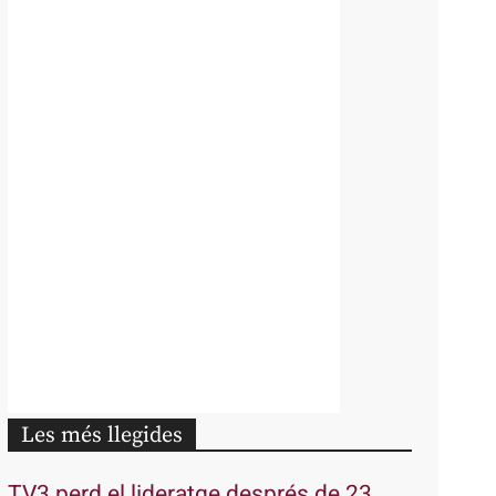
Les més llegides
TV3 perd el lideratge després de 23