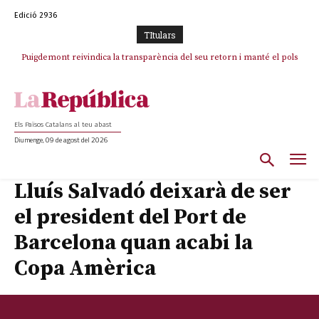
Edició 2936
TItulars
Puigdemont reivindica la transparència del seu retorn i manté el pols
ferm per la plena llibertat dels encausats
Els Països Catalans al teu abast
Diumenge, 09 de agost del 2026
Lluís Salvadó deixarà de ser
el president del Port de
Barcelona quan acabi la
Copa Amèrica